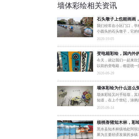
墙体彩绘相关资讯
石头墩子上也能画画
我们经常在小区门口，学
小圆头的石头墩子，它的
阻挡车辆驶入的作用。不
2020-10-05
师给盯上了。
变电箱彩绘，国内外
今天，就让我们一起来欣
以前的变电箱，都是统一
都是一个颜色，讲究一点
2020-09-29
更加协调。不过随着街头
巷，变电箱也没能“逃过此
墙体彩绘为什么这么
墙体彩绘又叫手绘墙，其
知道，在上个世纪，涂鸦
公共环境影响很大，发展
2020-09-14
场的发展，涂鸦又开始活
单的图案，而渐渐发展成
核桃香猪知木林，彩
黑水县知木林镇地处阿坝
果为主要经济发展的乡镇