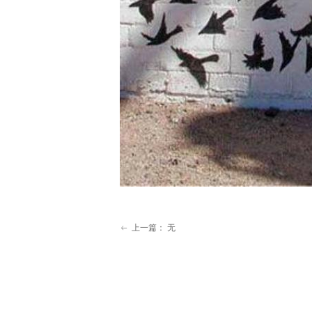
上一篇：
无
ꂃ