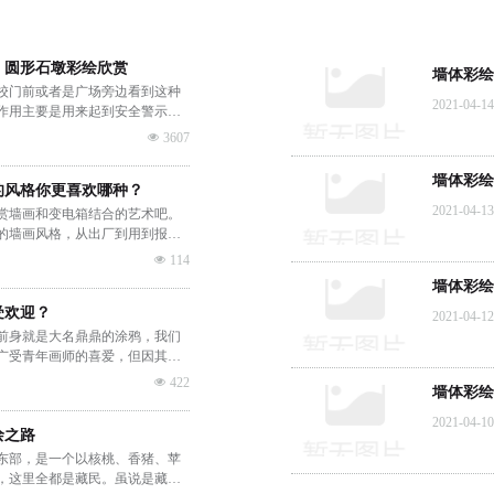
，圆形石墩彩绘欣赏
墙体彩绘
校门前或者是广场旁边看到这种
2021-04-14
作用主要是用来起到安全警示和
过由于特殊的外形，被我们墙绘
넶
3607
墙体彩绘
的风格你更喜欢哪种？
2021-04-13
赏墙画和变电箱结合的艺术吧。
的墙画风格，从出厂到用到报废
的会刷一点色漆，看起来和街道
넶
114
艺术的兴起，涂鸦遍布大街小
墙体彩绘
劫”。
受欢迎？
2021-04-12
前身就是大名鼎鼎的涂鸦，我们
广受青年画师的喜爱，但因其对
一直备受限制。直到家庭装修市
넶
422
墙体彩绘
跃起来了，并且形式也不再是简
墙体彩绘。
2021-04-10
绘之路
东部，是一个以核桃、香猪、苹
，这里全都是藏民。虽说是藏