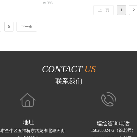
有部分的柏油路，物资也不匮
넶
398
上一页
1
2
5
下一页
CONTACT
US
联系我们
地址
墙绘咨询电话
15828332472（徐老师）
都市金牛区五福桥东路龙湖北城天街