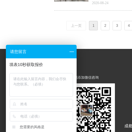
乡，但目前建设也很快，
2020-08-24
乏，各种小卖部挺多
上一页
1
2
3
4
请您留言
填表10秒获取报价
扫码添加微信咨询
成
您需要的风格是