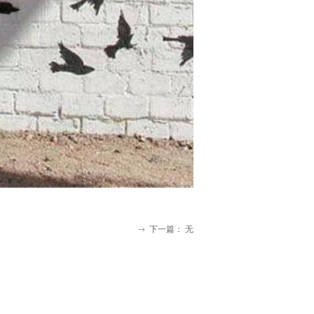
下一篇：
无
ꁹ