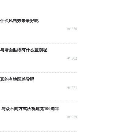
什么风格效果最好呢
넶
350
与墙面贴纸有什么差别呢
넶
302
真的有地区差异吗
넶
221
 与众不同方式庆祝建党100周年
넶
939