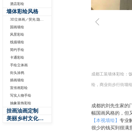
酒店彩绘
墙体彩绘风格
ꁆ
3D立体画／荧光.隐形壁画
国画墙绘
风景彩绘
线描墙绘
简约手绘
卡通彩绘
手绘立体画
街头涂鸦
成都工装墙体彩绘：
插画墙绘
绘，商业街步行街墙绘
宣传画彩绘
写实人物手绘
抽象装饰彩绘
成都的刘先生家的
挂画油画定制
幅国画风格的，但
美丽乡村文化墙体彩绘
【本视墙绘】
专业
很少的钱买到很满