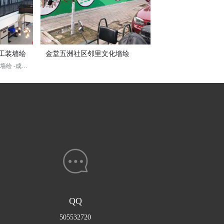
工装墙绘
金堂五洲社区邻里文化墙绘
双流县佳兆业 家装
成都新网银行员工餐厅工装墙绘 -成都本视艺制文化传播有限公司 成都墙绘服务电话/微信：15828332472
QQ
505532720