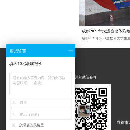
别墅外墙墙体彩绘
商场外墙绘
消防队后院墙体彩绘
社区党建活动室文化墙彩绘
罗江莲藕特色产业3d立体画彩绘
广元乡村文化墙绘
资阳东峰社区体育文化墙体彩绘
泥巴湾村 乡村振兴文化墙彩绘
新亚艺术学校文化墙彩绘
洛水镇山水文化墙绘
育苗路社区 院内装饰文化墙彩绘
成都高笋塘派酒店海景墙绘
成都万科天逸家装背景墙墙绘
成都中清科华科普馆工装墙绘
青白江儿童乐园海底世界主题彩绘
成都2021年大运会墙体彩
青白江儿童乐园主题彩绘
丛林风光
成都墙绘，成都墙体彩绘，成都墙绘公司，成都手绘，成都油画。
成都墙绘，成都墙体彩绘，成都墙绘公司，成都手绘，成都油画。
通过国画山水的方式来装点，社区文化墙。创造美好的生活环境。图案的选择需要符合院内生活的居民需要。
成都墙绘，成都墙体彩绘，成都墙绘公司，成都手绘，成都油画
内江资中泥巴湾村 乡村振兴文化墙彩绘
成都中清科华科普馆工装墙绘 -成都本视艺制文化传播有限公司 成都墙绘服务电话/微信：15828332472 、
施工期 10天
请您留言
农耕文化，农村发展建设文化，骡马文化展示墙绘
主题概念：海底世界小鲸鱼之家
填表10秒获取报价
绘制材料：无毒无味丙烯颜料
扫码添加微信咨询
制作方： 成都本视艺术
成都市
您需要的风格是