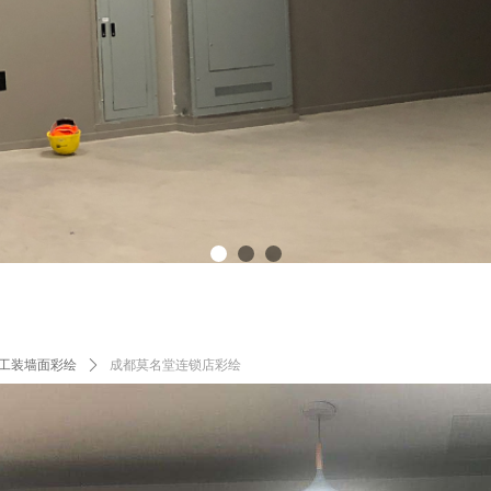
工装墙面彩绘
ꄲ
成都莫名堂连锁店彩绘