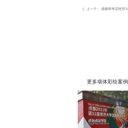
上一个：
成都串串店悟空3
ꄴ
更多墙体彩绘案例