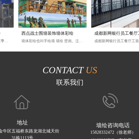
绘
西点战士围墙装饰墙体彩绘
成都新网银行员工餐厅
成都2021年第31届世界大学生夏季运动会墙体彩绘
墙体彩绘也叫手绘墙 墙绘 壁画。泛指在建筑墙面上通过传统的绘画方式或者技法来绘制得画。手绘出来的墙面装饰摒弃了以往的传统观装饰方式。 他的灵活性，和多样性 以及艺术性。使得即使在最简陋的墙面上也能呈现独特的风景。墙画不仅仅是一个艺术品而且是在建筑装饰方面的一个重要方面。
墙画使用环保的绘画材料，根据房主人的品味来定位设计，他的灵活性能满足主人的所有需求，有喜欢简约型的藤蔓，适合于一些希望简单装修，但又不缺乏生气的屋子，对中国传统文化喜欢的会选择一些中国传统绘画来装饰屋子。不但能对屋子起到画龙点睛的作用，还能体现屋子主人的内涵。如果有对异国风情情有独钟的业主，那么可以选着异国情调的主题绘画题材。特例独行的个性化的业主可以选着一些抽象图案。让人耳目一新。总之手绘墙画的图案的选着更有个性，更全面，凡是你能想到的。我们都能画到您的墙上。
成都本视艺制文化传播有限公司 成都墙绘服务电话/微信：1
CONTACT
US
联系我们
地址
墙绘咨询电话
金牛区五福桥东路龙湖北城天街
15828332472（徐老师）
31栋1
113号