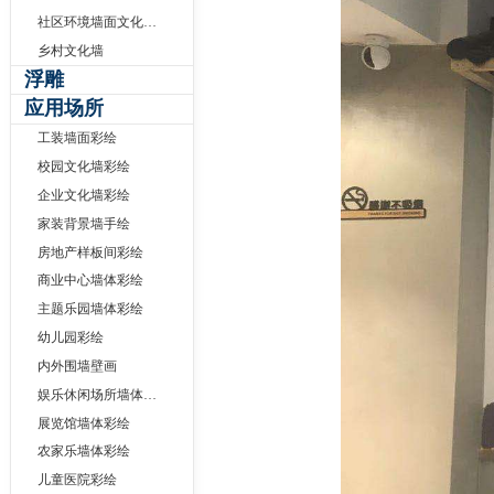
社区环境墙面文化墙手绘
乡村文化墙
浮雕
应用场所
工装墙面彩绘
校园文化墙彩绘
企业文化墙彩绘
家装背景墙手绘
房地产样板间彩绘
商业中心墙体彩绘
主题乐园墙体彩绘
幼儿园彩绘
内外围墙壁画
娱乐休闲场所墙体彩绘
展览馆墙体彩绘
农家乐墙体彩绘
儿童医院彩绘