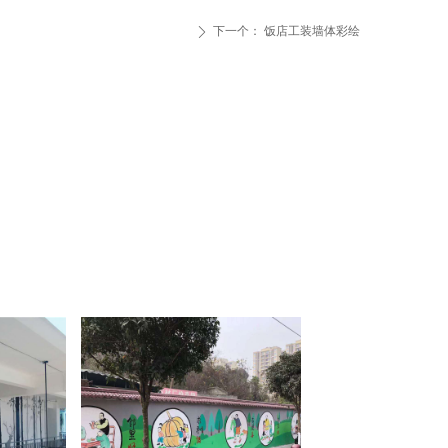
下一个：
饭店工装墙体彩绘
ꄲ