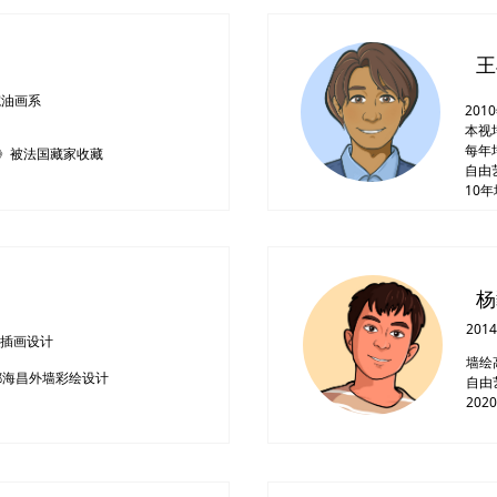
院油画系
20
本视
每年
》被法国藏家收藏
自由
10
20
院插画设计
墙绘
都海昌外墙彩绘设计
自由
20