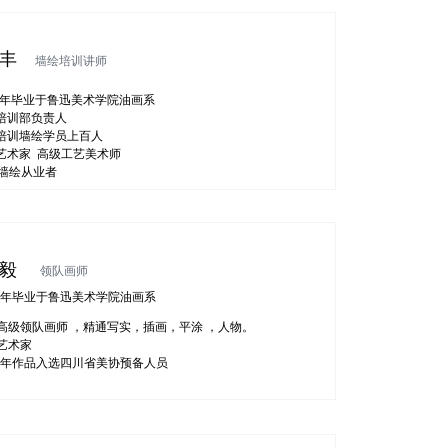
王丰
墙绘培训讲师
10年毕业于鲁迅美术学院油画系
培训部负责人
培训墙绘学员上百人
艺术家 高级工艺美术师
年墙绘从业者
杨毅
领队画师
14年毕业于鲁迅美术学院油画系
高级领队画师 ，精通写实，插画，平涂 ，人物。
艺术家
20年作品入选四川省美协预备人员