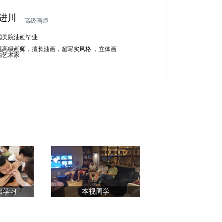
柴进川
高级画师
国美院油画毕业
视高级画师，擅长油画，超写实风格 ，立体画
由艺术家
出学习
本视周学