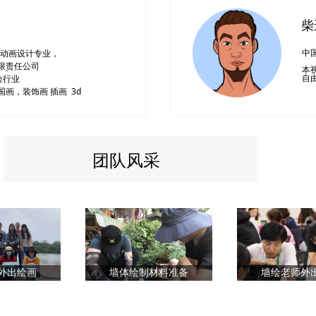
中
学动画设计专业，
限责任公司
本
自
绘行业
画，装饰画 插画 3d
团队风采
外出绘画
墙体绘制材料准备
墙绘老师外