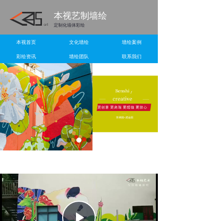
本视艺制墙绘
定制化墙体彩绘
本视首页
文化墙绘
墙绘案例
彩绘资讯
墙绘团队
联系我们
Play