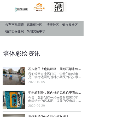
火车南站街道
高攀桥社区
清康社区
银杏园社区
省妇幼保健院
简阳实验中学
墙体彩绘资讯
石头墩子上也能画画，圆形石墩彩绘欣赏
我们经常在小区门口，学校门前或者
是广场旁边看到这种小圆头的石头墩
子，它的作用主要是用来起到安全警
2020-10-05
示和阻挡车辆驶入的作用。不过由于
特殊的外形，被我们墙绘师给盯上
了。
变电箱彩绘，国内外的风格你更喜欢哪种？
今天，就让我们一起来欣赏墙画和变
电箱结合的艺术吧。以前的变电箱，
都是统一的墙画风格，从出厂到用到
2020-09-29
报废都是一个颜色，讲究一点的会刷
一点色漆，看起来和街道更加协调。
不过随着街头艺术的兴起，涂鸦遍布
大街小巷，变电箱也没能“逃过此劫”。
墙体彩绘为什么这么受欢迎？