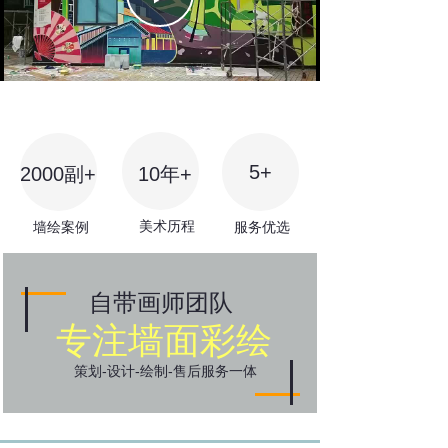
Video
5+
2000副+
10年+
美术历程
墙绘案例
服务优选
自带画师团队
专注墙面彩绘
策划-设计-绘制-售后服务一体