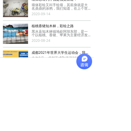
墙体彩绘又叫手绘墙，其前身就是大
名鼎鼎的涂鸦，我们知道，在上个世
纪，涂鸦广受青年画师的喜爱，但因
2020-09-14
其对公共环境影响很大，发展一直备
受限制。直到家庭装修市场的发展，
涂鸦又开始活跃起来了，并且形式也
不再是简单的图案，而渐渐发展成墙
核桃香猪知木林，彩绘之路
体彩绘。
黑水县知木林镇地处阿坝东部，是一
个以核桃、香猪、苹果为主要经济发
展的乡镇，这里全都是藏民。虽说是
2020-08-24
藏乡，但目前建设也很快，有部分的
柏油路，物资也不匮乏，各种小卖部
挺多
成都2021年世界大学生运动会，我们也添一份力
去年3月，成都正式取得了2021年第3
1届世界大学生夏季运动会的举办权。
自此成都便开始紧锣密鼓的开始前期
2020-08-14
的各种准备，包括口号、会徽、吉祥
物的评选。我们本视墙绘作为成都墙
绘行业top10也很有幸的参与到这次的
筹备活动当中
3D立体画简介
​3D立体画又叫全景奇画，立体画，根
据材料的不同分为很多种。简单说下3
D立体画的特点，第一个点就是全景绝
2020-08-10
美感，3D立体画的画面具有灵气，色
彩也很艳丽，常常令人心旷神怡，眼
迷心醉。画面感神奇壮丽，让人身临
其境
文化墙怎么设计才更地道？
这座城市的文化就是这样，慢节奏，
享受生活。街边的到处的火锅店和文
化墙也在暗示这些，那成都现在文化
2020-07-21
墙一般都是怎么做怎么设计的呢？